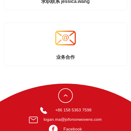
求职联系 jessica.wang
业务合作
+86 158 5363 7598
logan.ma@jofononwovens.com
Facebook