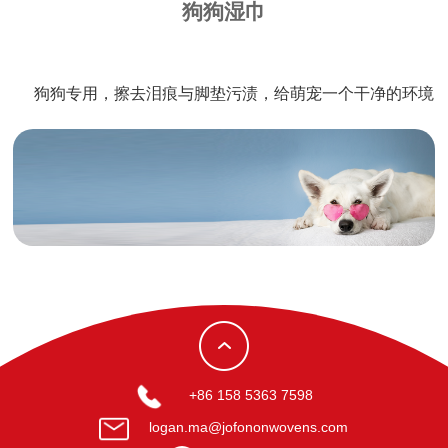
狗狗湿巾
狗狗专用，擦去泪痕与脚垫污渍，给萌宠一个干净的环境
+86 158 5363 7598
logan.ma@jofononwovens.com